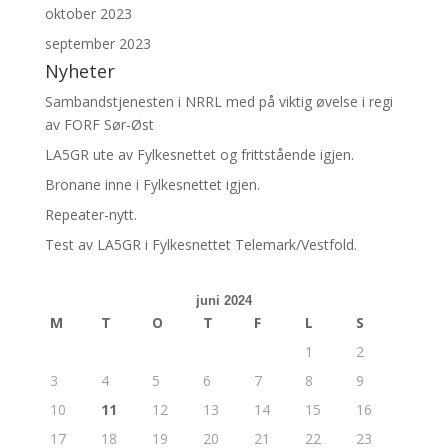
oktober 2023
september 2023
Nyheter
Sambandstjenesten i NRRL med på viktig øvelse i regi
av FORF Sør-Øst
LA5GR ute av Fylkesnettet og frittstående igjen.
Bronane inne i Fylkesnettet igjen.
Repeater-nytt.
Test av LA5GR i Fylkesnettet Telemark/Vestfold.
juni 2024
M
T
O
T
F
L
S
1
2
3
4
5
6
7
8
9
10
11
12
13
14
15
16
17
18
19
20
21
22
23