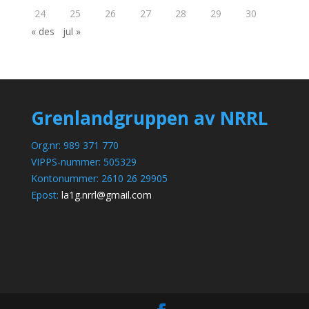
24
25
26
27
28
29
30
« des
jul »
Grenlandgruppen av NRRL
Org.nr: 989 371 770
VIPPS-nummer: 505329
Kontonummer: 2610 26 29905
Epost:
la1g.nrrl@gmail.com