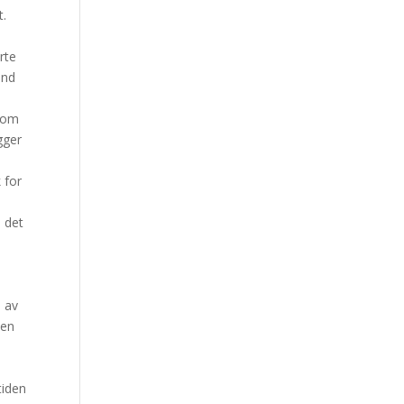
t.
rte
und
 som
gger
 for
å det
l av
 en
tiden