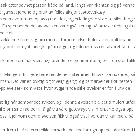
å søk etter savnet person både på land, langs vannkanten og på vanne
ganisasjonene og bruk av felles aksjonstøtteverktøy.
ders kommandoplass) ute i felt, og erfaringene viste at bilen funge
ige. En spennende del av øvelsen var også trening på bruk av redningsh
andssøk.
nkevekkende foredrag om mental forberedelse, holdt av en politimann
get gjorde et dypt inntrykk på mange, og minnet oss om alvoret som li
isk, noe som har vært avgjørende for gjennomføringen – en stor takk
kt. Mange vi tidligere bare hadde hørt stemmen til over sambandet, s
emmen. Det var en dyktig og trivelig gjeng, og samarbeidet fløt nesten
a-opplevelser» som viste hvor avgjørende slike øvelser er for å utvikle
rlig når sambandet svikter, og i denne øvelsen ble det simulert utfal
ille om sine radioer til å gå via våre gatewayer. Vi monterte også opp
ss. Gjennom denne øvelsen fikk vi også vist hvordan vi kan bidra på
r frem til å videreutvikle samarbeidet mellom gruppene i distriktet i 