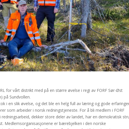
L for vårt distrikt med på en større øvelse i regi av FORF Sør-Øst
m) på Sundvollen.
 i en slik øvelse, og det ble en helg full av læring og gode erfaringer
tører som arbeider i norsk redningstjeneste. For å bli medlem i FORF
i redningsarbeid, dekker store deler av landet, har en demokratisk str
vinst. Medlemsorganisasjonene er bærebjelken i den norske