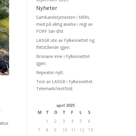
Nyheter
Sambandstjenesten i NRRL
med på viktig øvelse i regi av
FORF Sør-Øst
LA5GR ute av Fylkesnettet og
frittstående igjen.
Bronane inne i Fylkesnettet
igjen.
Repeater-nytt.
Test av LA5GR i Fylkesnettet
Telemark/Vestfold.
april 2025
.
M
T
O
T
F
L
S
1
2
3
4
5
6
uktur
7
8
9
10
11
12
13