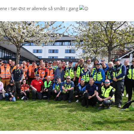
ne i Sør-Øst er allerede så smått i gang