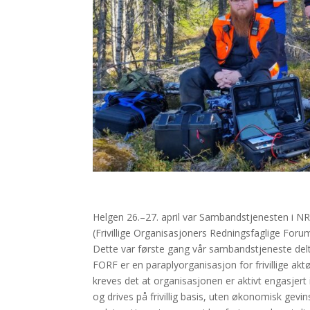
Helgen 26.–27. april var Sambandstjenesten i NRR
(Frivillige Organisasjoners Redningsfaglige Foru
Dette var første gang vår sambandstjeneste deltok
FORF er en paraplyorganisasjon for frivillige ak
kreves det at organisasjonen er aktivt engasjert 
og drives på frivillig basis, uten økonomisk ge