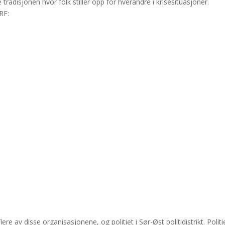
tradisjonen hvor folk stiller opp for hverandre i krisesituasjoner.
RF:
re av disse organisasjonene, og politiet i Sør-Øst politidistrikt. Politi