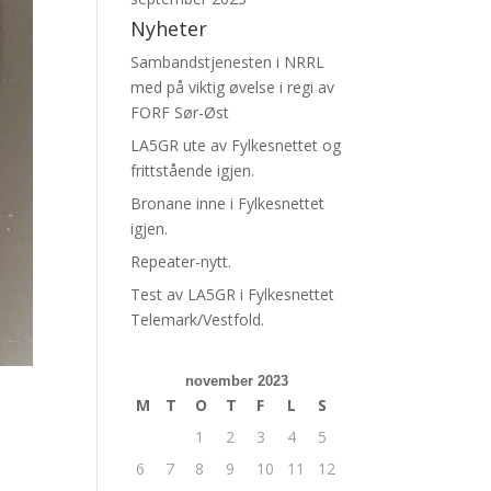
Nyheter
Sambandstjenesten i NRRL
med på viktig øvelse i regi av
FORF Sør-Øst
LA5GR ute av Fylkesnettet og
frittstående igjen.
Bronane inne i Fylkesnettet
igjen.
Repeater-nytt.
Test av LA5GR i Fylkesnettet
Telemark/Vestfold.
november 2023
M
T
O
T
F
L
S
1
2
3
4
5
6
7
8
9
10
11
12