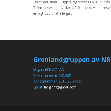
Da er det snart jul igjen, og styret i LA1G har 
Telemarksvingen Veikro på Stathelle. Vi har reser
er lagt opp til at alle går...
Grenlandgruppen av NR
Org.nr: 989 371 770
VIPPS-nummer: 505329
Kontonummer: 2610 26 29905
Epost:
la1g.nrrl@gmail.com