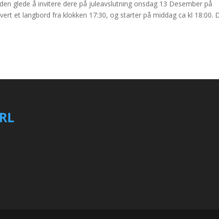
da den glede å invitere dere på juleavslutning onsdag 13 Desember på
vert et langbord fra klokken 17:30, og starter på middag ca kl 18:00. 
RL